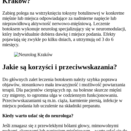
Kraków?
Zabieg polega na wstrzyknięciu toksyny botulinowej w konkretne
mięśnie lub miejsca odpowiadające za nadmierne napięcie lub
nieprawidłową aktywność nerwowo-mięśniową. Leczenie
botoksem wykonuje neurolog specjalizujący się w neuromodulacji,
który indywidualnie dobiera dawkę i miejsce podania. Efekty
pojawiają się zwykle po kilku dniach, a utrzymują od 3 do 6
miesięcy.
Jakie są korzyści i przeciwwskazania?
Do głównych zalet leczenia botoksem należy szybka poprawa
objawów, stosunkowo mała inwazyjność i możliwość powtarzania
terapii. Dla pacjentów cierpiących np. na bolesne skurcze mięśni
czy migreny, to ogromna ulga w codziennym funkcjonowaniu.
Przeciwwskazaniami są m.in. ciąża, karmienie piersią, infekcje w
miejscu podania lub uczulenie na składniki preparatu.
Kiedy warto udać się do neurologa?
Jeśli zmagasz się z przewlekłymi bólami głowy, mimowolnymi
ruchami, skurczami lub napięciem mięśniowym – warto udać się do