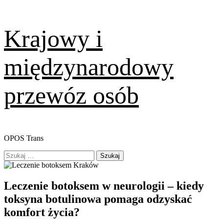
Skip
Krajowy i
to
content
międzynarodowy
przewóz osób
OPOS Trans
Primary
Szukaj:
Menu
Leczenie botoksem w neurologii – kiedy
toksyna botulinowa pomaga odzyskać
komfort życia?