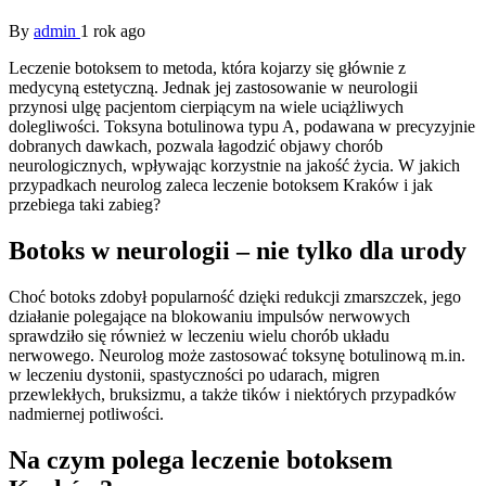
By
admin
1 rok ago
Leczenie botoksem to metoda, która kojarzy się głównie z
medycyną estetyczną. Jednak jej zastosowanie w neurologii
przynosi ulgę pacjentom cierpiącym na wiele uciążliwych
dolegliwości. Toksyna botulinowa typu A, podawana w precyzyjnie
dobranych dawkach, pozwala łagodzić objawy chorób
neurologicznych, wpływając korzystnie na jakość życia. W jakich
przypadkach neurolog zaleca leczenie botoksem Kraków i jak
przebiega taki zabieg?
Botoks w neurologii – nie tylko dla urody
Choć botoks zdobył popularność dzięki redukcji zmarszczek, jego
działanie polegające na blokowaniu impulsów nerwowych
sprawdziło się również w leczeniu wielu chorób układu
nerwowego. Neurolog może zastosować toksynę botulinową m.in.
w leczeniu dystonii, spastyczności po udarach, migren
przewlekłych, bruksizmu, a także tików i niektórych przypadków
nadmiernej potliwości.
Na czym polega leczenie botoksem