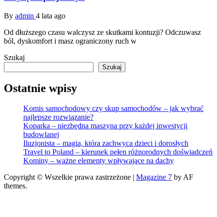
By
admin
4 lata ago
Od dłuższego czasu walczysz ze skutkami kontuzji? Odczuwasz
ból, dyskomfort i masz ograniczony ruch w
Szukaj
Szukaj
Ostatnie wpisy
Komis samochodowy czy skup samochodów – jak wybrać
najlepsze rozwiązanie?
Koparka – niezbędna maszyna przy każdej inwestycji
budowlanej
Iluzjonista – magia, która zachwyca dzieci i dorosłych
Travel to Poland – kierunek pełen różnorodnych doświadczeń
Kominy – ważne elementy wpływające na dachy
Copyright © Wszelkie prawa zastrzeżone
|
Magazine 7
by AF
themes.