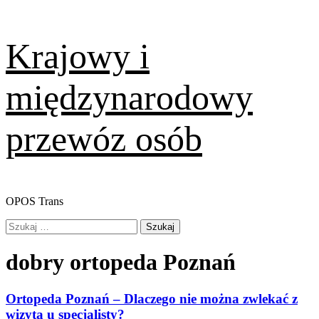
Skip
Krajowy i
to
content
międzynarodowy
przewóz osób
OPOS Trans
Primary
Szukaj:
Menu
dobry ortopeda Poznań
Ortopeda Poznań – Dlaczego nie można zwlekać z
wizytą u specjalisty?