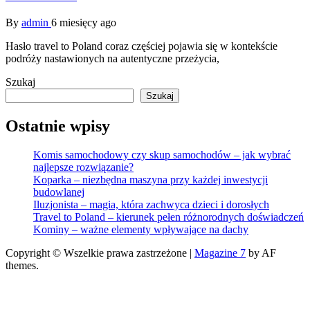
By
admin
6 miesięcy ago
Hasło travel to Poland coraz częściej pojawia się w kontekście
podróży nastawionych na autentyczne przeżycia,
Szukaj
Szukaj
Ostatnie wpisy
Komis samochodowy czy skup samochodów – jak wybrać
najlepsze rozwiązanie?
Koparka – niezbędna maszyna przy każdej inwestycji
budowlanej
Iluzjonista – magia, która zachwyca dzieci i dorosłych
Travel to Poland – kierunek pełen różnorodnych doświadczeń
Kominy – ważne elementy wpływające na dachy
Copyright © Wszelkie prawa zastrzeżone
|
Magazine 7
by AF
themes.