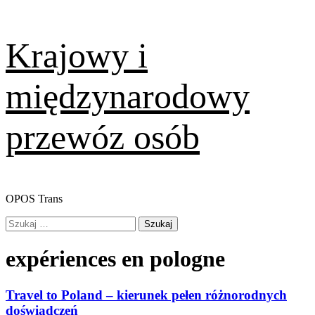
Skip
Krajowy i
to
content
międzynarodowy
przewóz osób
OPOS Trans
Primary
Szukaj:
Menu
expériences en pologne
Travel to Poland – kierunek pełen różnorodnych
doświadczeń