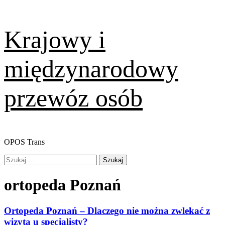
Skip
Krajowy i
to
content
międzynarodowy
przewóz osób
OPOS Trans
Primary
Szukaj:
Menu
ortopeda Poznań
Ortopeda Poznań – Dlaczego nie można zwlekać z
wizytą u specjalisty?