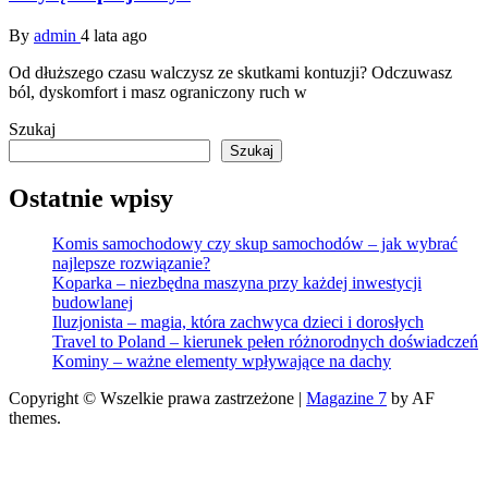
By
admin
4 lata ago
Od dłuższego czasu walczysz ze skutkami kontuzji? Odczuwasz
ból, dyskomfort i masz ograniczony ruch w
Szukaj
Szukaj
Ostatnie wpisy
Komis samochodowy czy skup samochodów – jak wybrać
najlepsze rozwiązanie?
Koparka – niezbędna maszyna przy każdej inwestycji
budowlanej
Iluzjonista – magia, która zachwyca dzieci i dorosłych
Travel to Poland – kierunek pełen różnorodnych doświadczeń
Kominy – ważne elementy wpływające na dachy
Copyright © Wszelkie prawa zastrzeżone
|
Magazine 7
by AF
themes.