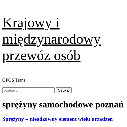
Skip
Krajowy i
to
content
międzynarodowy
przewóz osób
OPOS Trans
Primary
Szukaj:
Menu
sprężyny samochodowe poznań
Sprężyny – nieodzowny element wielu urządzeń