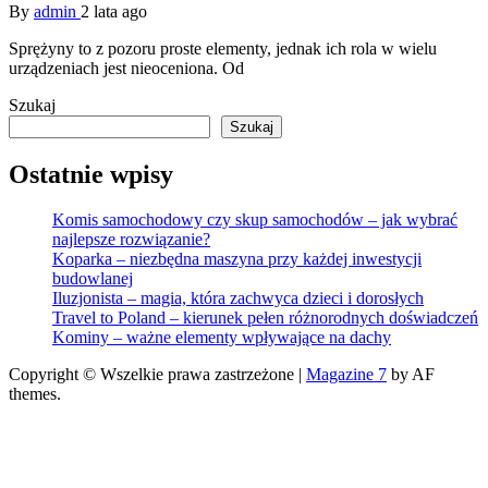
By
admin
2 lata ago
Sprężyny to z pozoru proste elementy, jednak ich rola w wielu
urządzeniach jest nieoceniona. Od
Szukaj
Szukaj
Ostatnie wpisy
Komis samochodowy czy skup samochodów – jak wybrać
najlepsze rozwiązanie?
Koparka – niezbędna maszyna przy każdej inwestycji
budowlanej
Iluzjonista – magia, która zachwyca dzieci i dorosłych
Travel to Poland – kierunek pełen różnorodnych doświadczeń
Kominy – ważne elementy wpływające na dachy
Copyright © Wszelkie prawa zastrzeżone
|
Magazine 7
by AF
themes.