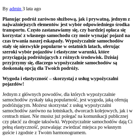
By
admin
3 lata ago
Planując podróż zarówno służbową, jak i prywatną, jednym z
najważniejszych elementów jest wybór odpowiedniego środka
transportu. Często zastanawiamy się, czy bardziej opłaca się
korzystać z własnego samochodu czy może wynająć pojazd na
czas trwania naszej eskapady. Wypożyczalnie samochodów
stały się niezwykle popularne w ostatnich latach, oferując
szeroki wybór pojazdów i elastyczne warunki, które
przyciągają podróżujących z różnych środowisk. Dzisiaj
przyjrzymy się, dlaczego wypożyczalnie samochodów są
doskonałą opcją dla Twoich podróży.
Wygoda i elastyczność – skorzystaj z usług wypożyczalni
pojazdów!
Jednym z głównych powodów, dla których wypożyczalnie
samochodów zyskały taką popularność, jest wygoda, jaką oferują
podróżującym. Możesz skorzystać z usług wypożyczalni
samochodów zarówno na lotniskach, dworcach kolejowych, jak i w
centrach miast. Nie musisz już polegać na komunikacji publicznej
czy płacić za drogie taksówki. Wypożyczalnie samochodów dają Ci
pełną elastyczność, pozwalając zwiedzać miejsca po własnym
guście i zgodnie z Twoim harmonogramem.