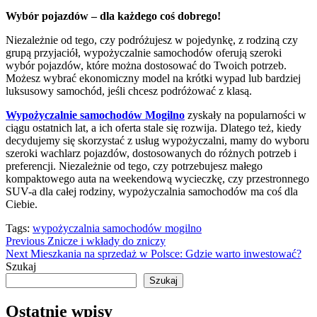
Wybór pojazdów – dla każdego coś dobrego!
Niezależnie od tego, czy podróżujesz w pojedynkę, z rodziną czy
grupą przyjaciół, wypożyczalnie samochodów oferują szeroki
wybór pojazdów, które można dostosować do Twoich potrzeb.
Możesz wybrać ekonomiczny model na krótki wypad lub bardziej
luksusowy samochód, jeśli chcesz podróżować z klasą.
Wypożyczalnie samochodów Mogilno
zyskały na popularności w
ciągu ostatnich lat, a ich oferta stale się rozwija. Dlatego też, kiedy
decydujemy się skorzystać z usług wypożyczalni, mamy do wyboru
szeroki wachlarz pojazdów, dostosowanych do różnych potrzeb i
preferencji. Niezależnie od tego, czy potrzebujesz małego
kompaktowego auta na weekendową wycieczkę, czy przestronnego
SUV-a dla całej rodziny, wypożyczalnia samochodów ma coś dla
Ciebie.
Tags:
wypożyczalnia samochodów mogilno
Continue
Previous
Znicze i wkłady do zniczy
Next
Mieszkania na sprzedaż w Polsce: Gdzie warto inwestować?
Reading
Szukaj
Szukaj
Ostatnie wpisy