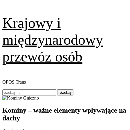
Skip
Krajowy i
to
content
międzynarodowy
przewóz osób
OPOS Trans
Primary
Szukaj:
Menu
Kominy – ważne elementy wpływające na
dachy