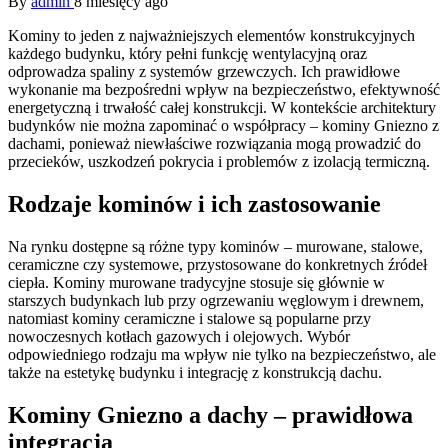
By
admin
8 miesięcy ago
Kominy to jeden z najważniejszych elementów konstrukcyjnych
każdego budynku, który pełni funkcję wentylacyjną oraz
odprowadza spaliny z systemów grzewczych. Ich prawidłowe
wykonanie ma bezpośredni wpływ na bezpieczeństwo, efektywność
energetyczną i trwałość całej konstrukcji. W kontekście architektury
budynków nie można zapominać o współpracy – kominy Gniezno z
dachami, ponieważ niewłaściwe rozwiązania mogą prowadzić do
przecieków, uszkodzeń pokrycia i problemów z izolacją termiczną.
Rodzaje kominów i ich zastosowanie
Na rynku dostępne są różne typy kominów – murowane, stalowe,
ceramiczne czy systemowe, przystosowane do konkretnych źródeł
ciepła. Kominy murowane tradycyjne stosuje się głównie w
starszych budynkach lub przy ogrzewaniu węglowym i drewnem,
natomiast kominy ceramiczne i stalowe są popularne przy
nowoczesnych kotłach gazowych i olejowych. Wybór
odpowiedniego rodzaju ma wpływ nie tylko na bezpieczeństwo, ale
także na estetykę budynku i integrację z konstrukcją dachu.
Kominy Gniezno a dachy – prawidłowa
integracja