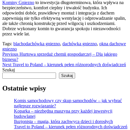
Kominy Gniezno
to inwestycja długoterminowa, która wpływa na
bezpieczeństwo, komfort cieplny i trwałość budynku. Ich
odpowiedni dobór, prawidłowy montaż i integracja z dachem
zapewniają nie tylko efektywną wentylację i odprowadzanie spalin,
ale także chronią konstrukcję przed wilgocią i uszkodzeniami.
Dobrze wykonany komin to gwarancja spokoju i niezawodności
przez wiele lat.
Tags:
blachodachówka gniezno
,
dachówka gniezno
,
okna dachowe
gniezno
Continue
Previous
Hurtowa sprzedaż chemii gospodarczej – Dla jakiego
biznesu?
Reading
Next
Travel to Poland – kierunek pełen różnorodnych doświadczeń
Szukaj
Szukaj
Ostatnie wpisy
Komis samochodowy czy skup samochodów – jak wybrać
najlepsze rozwiązanie?
Koparka – niezbędna maszyna przy każdej inwestycji
budowlanej
Iluzjonista – magia, która zachwyca dzieci i dorosłych
Travel to Poland – kierunek pełen różnorodnych doświadczeń