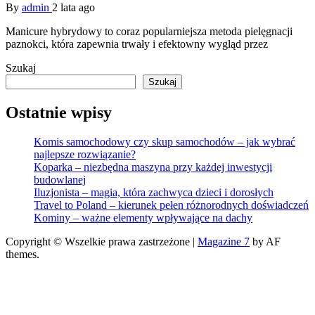
By
admin
2 lata ago
Manicure hybrydowy to coraz popularniejsza metoda pielęgnacji
paznokci, która zapewnia trwały i efektowny wygląd przez
Szukaj
Szukaj
Ostatnie wpisy
Komis samochodowy czy skup samochodów – jak wybrać
najlepsze rozwiązanie?
Koparka – niezbędna maszyna przy każdej inwestycji
budowlanej
Iluzjonista – magia, która zachwyca dzieci i dorosłych
Travel to Poland – kierunek pełen różnorodnych doświadczeń
Kominy – ważne elementy wpływające na dachy
Copyright © Wszelkie prawa zastrzeżone
|
Magazine 7
by AF
themes.