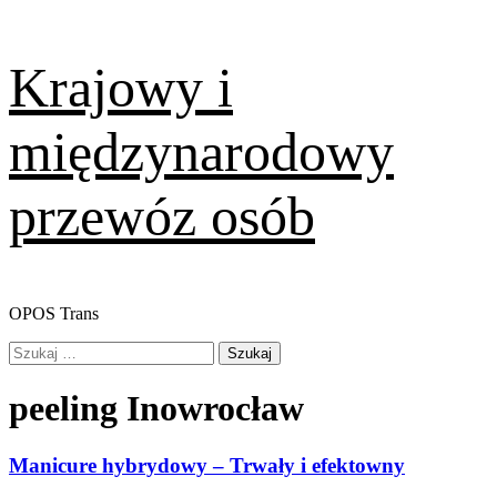
Skip
Krajowy i
to
content
międzynarodowy
przewóz osób
OPOS Trans
Primary
Szukaj:
Menu
peeling Inowrocław
Manicure hybrydowy – Trwały i efektowny