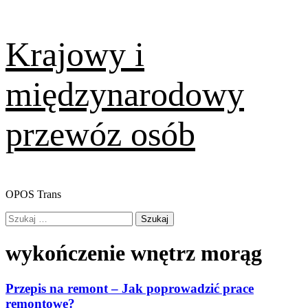
Skip
Krajowy i
to
content
międzynarodowy
przewóz osób
OPOS Trans
Primary
Szukaj:
Menu
wykończenie wnętrz morąg
Przepis na remont – Jak poprowadzić prace
remontowe?