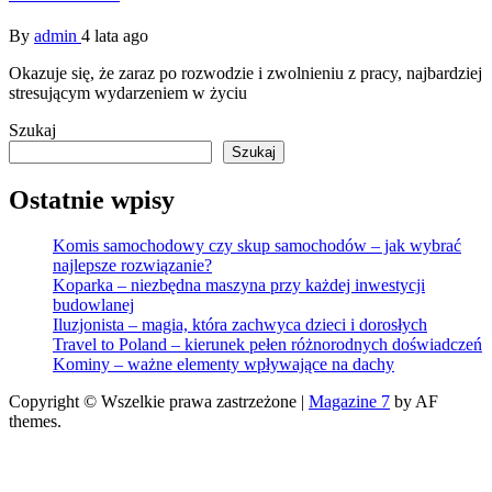
By
admin
4 lata ago
Okazuje się, że zaraz po rozwodzie i zwolnieniu z pracy, najbardziej
stresującym wydarzeniem w życiu
Szukaj
Szukaj
Ostatnie wpisy
Komis samochodowy czy skup samochodów – jak wybrać
najlepsze rozwiązanie?
Koparka – niezbędna maszyna przy każdej inwestycji
budowlanej
Iluzjonista – magia, która zachwyca dzieci i dorosłych
Travel to Poland – kierunek pełen różnorodnych doświadczeń
Kominy – ważne elementy wpływające na dachy
Copyright © Wszelkie prawa zastrzeżone
|
Magazine 7
by AF
themes.