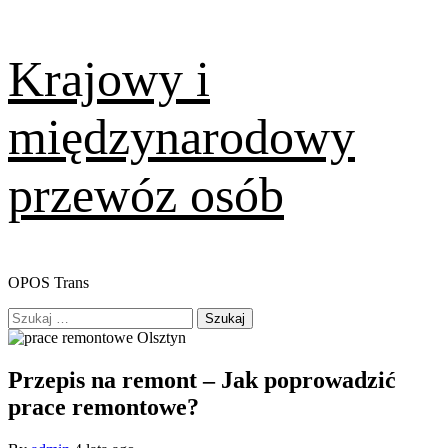
Skip
Krajowy i
to
content
międzynarodowy
przewóz osób
OPOS Trans
Primary
Szukaj:
Menu
Przepis na remont – Jak poprowadzić
prace remontowe?