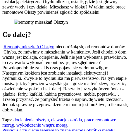
instalacją elektryczną i hydrauliczną, ustalić, gdzie jest główny
zawór wody i czy działa. Mieszkasz w bloku? W takim razie prace
remontowe Olszty powinieneś zgłosić do spółdzielni.
Co dalej?
Remonty mieszkań Olsztyn
nieco różnią się od remontów domów.
Chyba, że mówimy o mieszkaniu w kamienicy. Jeśli chodzi o dom,
ważna jest izolacja, ocieplenie. Jeśli nie jest wykonana prawidłowo,
to czy warto wykonać remont bez jej uwzględnienia?
Prawdopodobnie za jakiś czas pojawi się w domu wilgoć.
Następnym krokiem jest zrobienie instalacji elektrycznej i
hydrauliki. Zwykle to hydraulika ma pierwszeństwo. Na tym etapie
musisz już być pewien wszystkiego – gdzie ma być zlew, prysznic,
oświetlenie w pokoju i tak dalej. Reszta to już wykończeniówka –
gładzie, farby, kafelki, kabina prysznicowa, meble, poprawki…
Trzeba przyznać, że pomyśleć trzeba o naprawdę wielu rzeczach.
Jednak sprawne przeprowadzenie remontu jest możliwe, o ile ma się
dobry plan.
Tags:
docieplenia olsztyn
,
elewacje ostróda
,
prace remontowe
morąg
,
wykończenie wnętrz morąg
Previous
Czy cięcie laserem to znana metoda obróbki metali?