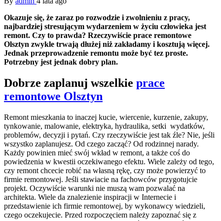
By
admin
4 lata ago
Okazuje się, że zaraz po rozwodzie i zwolnieniu z pracy,
najbardziej stresującym wydarzeniem w życiu człowieka jest
remont. Czy to prawda? Rzeczywiście prace remontowe
Olsztyn zwykle trwają dłużej niż zakładamy i kosztują więcej.
Jednak przeprowadzenie remontu może być tez proste.
Potrzebny jest jednak dobry plan.
Dobrze zaplanuj wszelkie
prace
remontowe Olsztyn
Remont mieszkania to inaczej kucie, wiercenie, kurzenie, zakupy,
tynkowanie, malowanie, elektryka, hydraulika, setki wydatków,
problemów, decyzji i pytań. Czy rzeczywiście jest tak źle? Nie, jeśli
wszystko zaplanujesz. Od czego zacząć? Od rodzinnej narady.
Każdy powinien mieć swój wkład w remont, a także coś do
powiedzenia w kwestii oczekiwanego efektu. Wiele zależy od tego,
czy remont chcecie robić na własną rękę, czy może powierzyć to
firmie remontowej. Jeśli stawiacie na fachowców przygotujcie
projekt. Oczywiście warunki nie muszą wam pozwalać na
architekta. Wiele da znalezienie inspiracji w Internecie i
przedstawienie ich firmie remontowej, by wykonawcy wiedzieli,
czego oczekujecie. Przed rozpoczęciem należy zapoznać się z