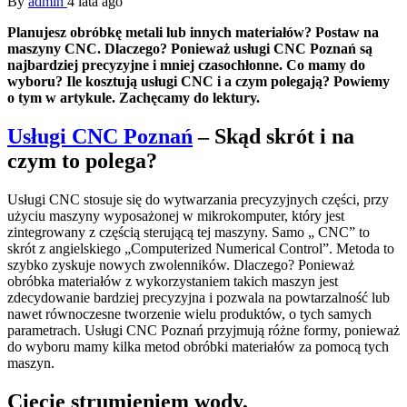
By
admin
4 lata ago
Planujesz obróbkę metali lub innych materiałów? Postaw na
maszyny CNC. Dlaczego? Ponieważ usługi CNC Poznań są
najbardziej precyzyjne i mniej czasochłonne. Co mamy do
wyboru? Ile kosztują usługi CNC i a czym polegają? Powiemy
o tym w artykule. Zachęcamy do lektury.
Usługi CNC Poznań
– Skąd skrót i na
czym to polega?
Usługi CNC stosuje się do wytwarzania precyzyjnych części, przy
użyciu maszyny wyposażonej w mikrokomputer, który jest
zintegrowany z częścią sterującą tej maszyny. Samo „ CNC” to
skrót z angielskiego „Computerized Numerical Control”. Metoda to
szybko zyskuje nowych zwolenników. Dlaczego? Ponieważ
obróbka materiałów z wykorzystaniem takich maszyn jest
zdecydowanie bardziej precyzyjna i pozwala na powtarzalność lub
nawet równoczesne tworzenie wielu produktów, o tych samych
parametrach. Usługi CNC Poznań przyjmują różne formy, ponieważ
do wyboru mamy kilka metod obróbki materiałów za pomocą tych
maszyn.
Cięcie strumieniem wody,