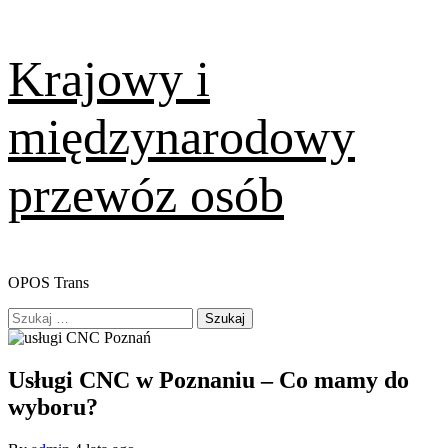
Skip
Krajowy i
to
content
międzynarodowy
przewóz osób
OPOS Trans
Primary
Szukaj:
Menu
Usługi CNC w Poznaniu – Co mamy do
wyboru?