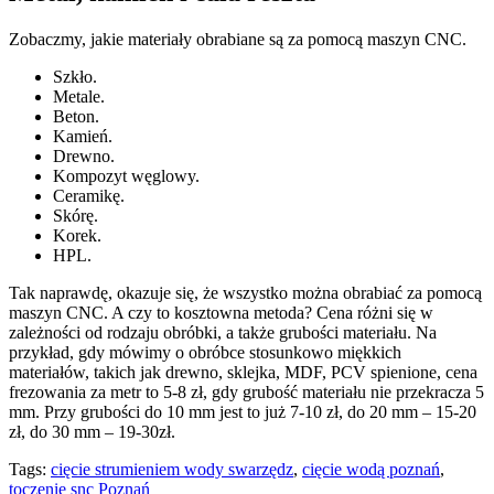
Zobaczmy, jakie materiały obrabiane są za pomocą maszyn CNC.
Szkło.
Metale.
Beton.
Kamień.
Drewno.
Kompozyt węglowy.
Ceramikę.
Skórę.
Korek.
HPL.
Tak naprawdę, okazuje się, że wszystko można obrabiać za pomocą
maszyn CNC. A czy to kosztowna metoda? Cena różni się w
zależności od rodzaju obróbki, a także grubości materiału. Na
przykład, gdy mówimy o obróbce stosunkowo miękkich
materiałów, takich jak drewno, sklejka, MDF, PCV spienione, cena
frezowania za metr to 5-8 zł, gdy grubość materiału nie przekracza 5
mm. Przy grubości do 10 mm jest to już 7-10 zł, do 20 mm – 15-20
zł, do 30 mm – 19-30zł.
Tags:
cięcie strumieniem wody swarzędz
,
cięcie wodą poznań
,
toczenie snc Poznań