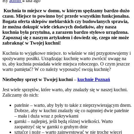
By
admin
4 lata ago
Kuchnia to miejsce w domu, w którym spędzamy bardzo dużo
czasu. Miejsce to powinno być przede wszystkim funkcjonalna.
Bogata oferta sklepów meblarskich czy budowlanych sprawia,
że można dokupić wiele ciekawych dodatków, aby nasza
kuchnia była przytulna, a zarazem bardzo stylowo urządzona.
Zapoznaj się z naszym artykułem i dowiedz się, czego nie może
zabraknąć w Twojej kuchni!
Kuchnia to wyjątkowe miejsce. to właśnie w niej przygotowujemy i
spożywamy posiłki. Urządzając kuchnię warto zwrócić uwagę na
to, aby kuchnia posiadała wiele miejsca roboczego. O czym jeszcze
warto pamiętać? W co należy wyposażyć swoją kuchnię?
Niezbędny sprzęt w Twojej kuchni
–
kuchnie Poznań
Jest wiele sprzętów, które warto, aby znalazły się w naszej kuchni.
Zaliczamy do nich:
patelnie – warto, aby były to takie z nieprzywierającym dnem.
Dobrze, aby w kuchni znalazły się co najmniej dwie patelnie
– mała i duża wraz z pokrywkami
garnki – najlepiej, jeśli będą różnej wielkości. Warto
zaopatrzyć się w garnki o grubym dnie
sztućce i noże – warto zainwestować w nie trochę więcej