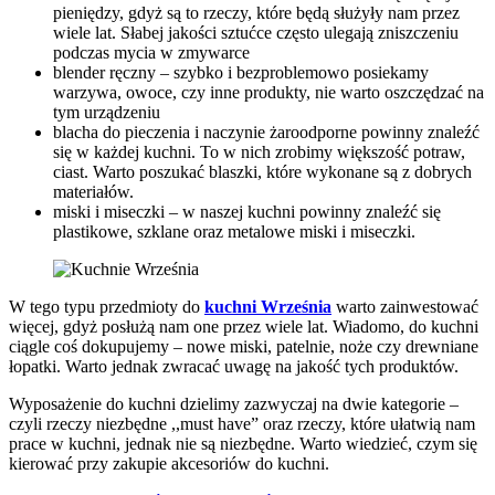
pieniędzy, gdyż są to rzeczy, które będą służyły nam przez
wiele lat. Słabej jakości sztućce często ulegają zniszczeniu
podczas mycia w zmywarce
blender ręczny – szybko i bezproblemowo posiekamy
warzywa, owoce, czy inne produkty, nie warto oszczędzać na
tym urządzeniu
blacha do pieczenia i naczynie żaroodporne powinny znaleźć
się w każdej kuchni. To w nich zrobimy większość potraw,
ciast. Warto poszukać blaszki, które wykonane są z dobrych
materiałów.
miski i miseczki – w naszej kuchni powinny znaleźć się
plastikowe, szklane oraz metalowe miski i miseczki.
W tego typu przedmioty do
kuchni Września
warto zainwestować
więcej, gdyż posłużą nam one przez wiele lat. Wiadomo, do kuchni
ciągle coś dokupujemy – nowe miski, patelnie, noże czy drewniane
łopatki. Warto jednak zwracać uwagę na jakość tych produktów.
Wyposażenie do kuchni dzielimy zazwyczaj na dwie kategorie –
czyli rzeczy niezbędne ,,must have” oraz rzeczy, które ułatwią nam
prace w kuchni, jednak nie są niezbędne. Warto wiedzieć, czym się
kierować przy zakupie akcesoriów do kuchni.