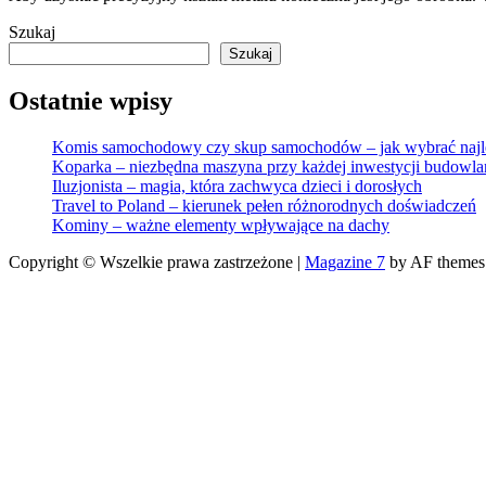
Szukaj
Szukaj
Ostatnie wpisy
Komis samochodowy czy skup samochodów – jak wybrać najle
Koparka – niezbędna maszyna przy każdej inwestycji budowla
Iluzjonista – magia, która zachwyca dzieci i dorosłych
Travel to Poland – kierunek pełen różnorodnych doświadczeń
Kominy – ważne elementy wpływające na dachy
Copyright © Wszelkie prawa zastrzeżone
|
Magazine 7
by AF themes