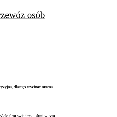
rzewóz osób
recyzyjna, dlatego wycinać można
Wiele firm świadczy usługi w tym