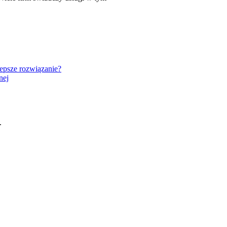
psze rozwiązanie?
nej
.