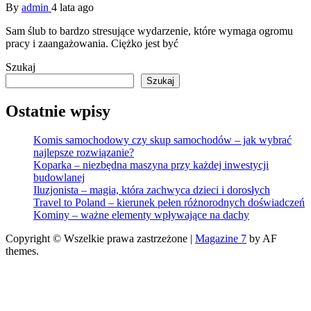
By
admin
4 lata ago
Sam ślub to bardzo stresujące wydarzenie, które wymaga ogromu
pracy i zaangażowania. Ciężko jest być
Szukaj
Szukaj
Ostatnie wpisy
Komis samochodowy czy skup samochodów – jak wybrać
najlepsze rozwiązanie?
Koparka – niezbędna maszyna przy każdej inwestycji
budowlanej
Iluzjonista – magia, która zachwyca dzieci i dorosłych
Travel to Poland – kierunek pełen różnorodnych doświadczeń
Kominy – ważne elementy wpływające na dachy
Copyright © Wszelkie prawa zastrzeżone
|
Magazine 7
by AF
themes.