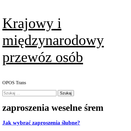
Skip
Krajowy i
to
content
międzynarodowy
przewóz osób
OPOS Trans
Primary
Szukaj:
Menu
zaproszenia weselne śrem
Jak wybrać zaproszenia ślubne?